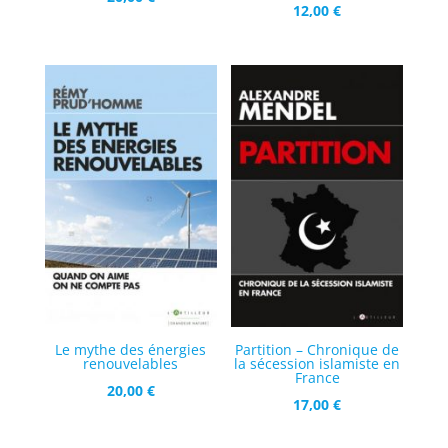
12,00
€
Le mythe des énergies
Partition – Chronique de
renouvelables
la sécession islamiste en
France
20,00
€
17,00
€