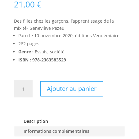
21,00
€
Des filles chez les garçons, l’apprentissage de la
mixité- Geneviève Pezeu
Paru le 10 novembre 2020, éditions Vendémiaire
262 pages
Genre :
Essais, société
ISBN : 978-2363583529
quantité
Ajouter au panier
de
Des
filles
chez
les
Description
garçons,
Informations complémentaires
l'apprentissage