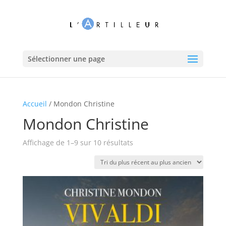
Sélectionner une page
Accueil
/ Mondon Christine
Mondon Christine
Trié
Affichage de 1–9 sur 10 résultats
du
plus
récent
au
plus
ancien