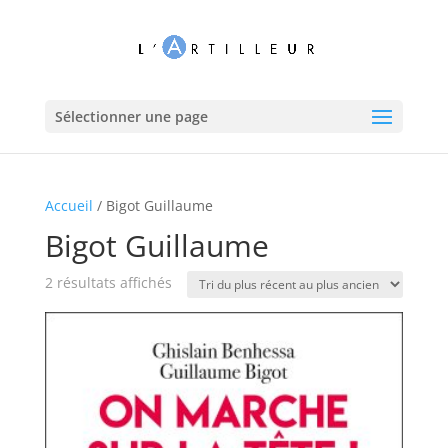
Sélectionner une page
Accueil
/ Bigot Guillaume
Bigot Guillaume
Trié
2 résultats affichés
du
plus
récent
au
plus
ancien